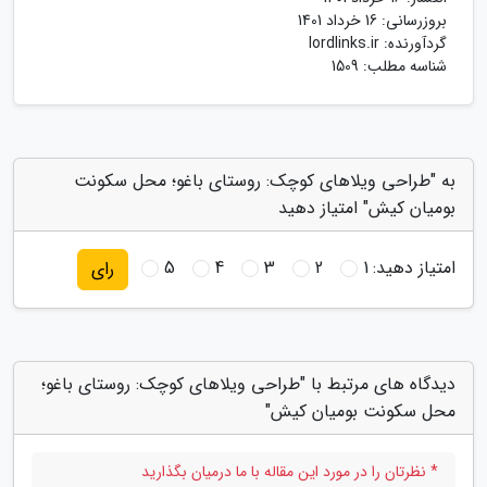
بروزرسانی:
16 خرداد 1401
گردآورنده:
lordlinks.ir
شناسه مطلب: 1509
به "طراحی ویلاهای کوچک: روستای باغو؛ محل سکونت
بومیان کیش" امتیاز دهید
امتیاز دهید:
1
2
3
4
5
رای
دیدگاه های مرتبط با "طراحی ویلاهای کوچک: روستای باغو؛
محل سکونت بومیان کیش"
* نظرتان را در مورد این مقاله با ما درمیان بگذارید