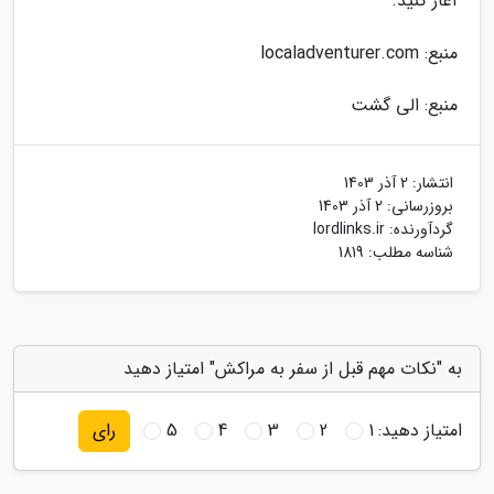
آغاز کنید.
منبع: localadventurer.com
منبع: الی گشت
انتشار:
2 آذر 1403
بروزرسانی:
2 آذر 1403
گردآورنده:
lordlinks.ir
شناسه مطلب: 1819
به "نکات مهم قبل از سفر به مراکش" امتیاز دهید
امتیاز دهید:
1
2
3
4
5
رای