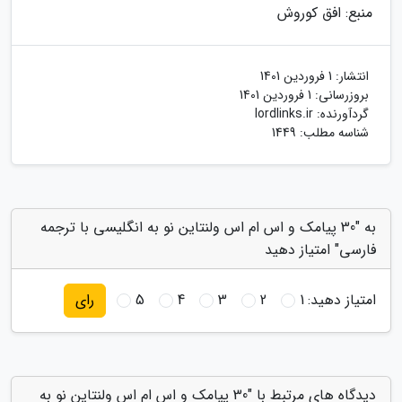
منبع: افق کوروش
انتشار:
1 فروردین 1401
بروزرسانی:
1 فروردین 1401
گردآورنده:
lordlinks.ir
شناسه مطلب: 1449
به "30 پیامک و اس ام اس ولنتاین نو به انگلیسی با ترجمه
فارسی" امتیاز دهید
امتیاز دهید:
1
2
3
4
5
رای
دیدگاه های مرتبط با "30 پیامک و اس ام اس ولنتاین نو به