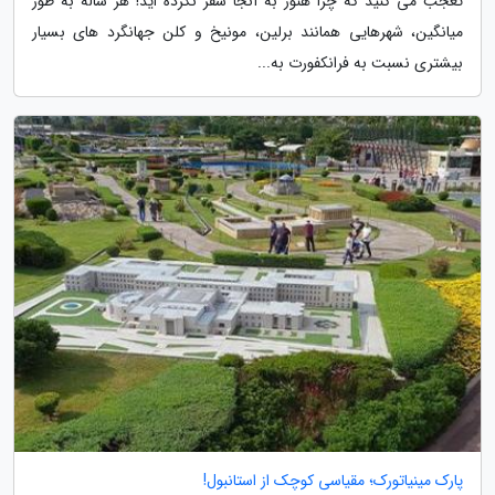
تعجب می کنید که چرا هنوز به آنجا سفر نکرده اید! هر ساله به طور
میانگین، شهرهایی همانند برلین، مونیخ و کلن جهانگرد های بسیار
بیشتری نسبت به فرانکفورت به...
پارک مینیاتورک؛ مقیاسی کوچک از استانبول!