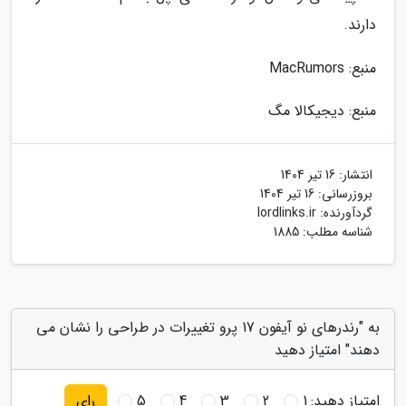
دارند.
منبع: MacRumors
منبع: دیجیکالا مگ
انتشار:
16 تیر 1404
بروزرسانی:
16 تیر 1404
گردآورنده:
lordlinks.ir
شناسه مطلب: 1885
به "رندرهای نو آیفون 17 پرو تغییرات در طراحی را نشان می
دهند" امتیاز دهید
امتیاز دهید:
1
2
3
4
5
رای