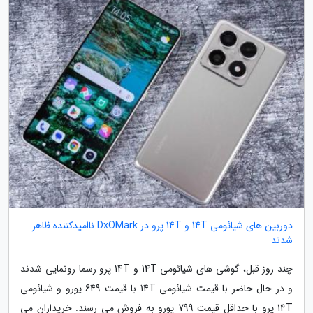
دوربین های شیائومی 14T و 14T پرو در DxOMark ناامیدکننده ظاهر
شدند
چند روز قبل، گوشی های شیائومی 14T و 14T پرو رسما رونمایی شدند
و در حال حاضر با قیمت شیائومی 14T با قیمت 649 یورو و شیائومی
14T پرو با حداقل قیمت 799 یورو به فروش می رسند. خریداران می