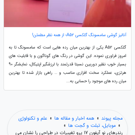
آنالیز گوشی سامسونگ گلکسی A52؛ از همه نظر مطمئن!
گلکسی A52 یکی از بهترین میان رده هایی است که سامسونگ تا به
امروز فراوری نموده. این گوشی در رنگ های گوناگون و با قابلیت های
بسیار خوب نظیر دوربین نسبتا قدرتمند با لرزشگیر اپتیکال، نمایشگر 90
هرتزی، عملکرد سخت افزاری مناسب و … راهی بازار شده تا بهترین
میان رده های موجود را حسابی به...
مجله پیوند
»
همه اخبار و مقاله ها
»
علم و تکنولوژی
»
موبایل، تبلت و گجت ها
»
رندرهای نو آیفون 17 پرو تغییرات در طراحی را نشان می