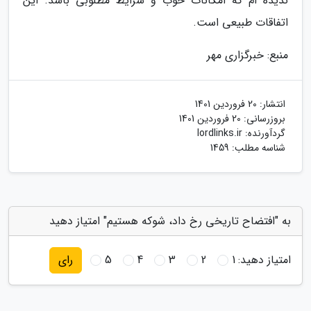
ندیده ام که امکانات خوب و شرایط مطلوبی باشد. این
اتفاقات طبیعی است.
منبع: خبرگزاری مهر
انتشار:
20 فروردین 1401
بروزرسانی:
20 فروردین 1401
گردآورنده:
lordlinks.ir
شناسه مطلب: 1459
به "افتضاح تاریخی رخ داد، شوکه هستیم" امتیاز دهید
امتیاز دهید:
1
2
3
4
5
رای