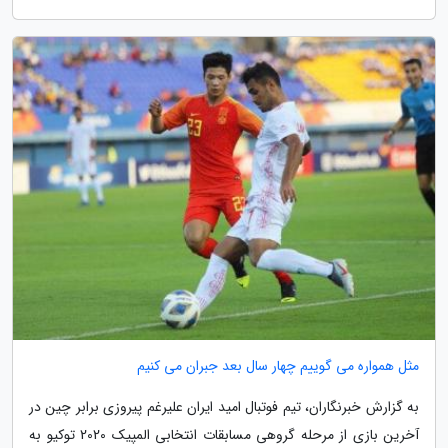
مثل همواره می گوییم چهار سال بعد جبران می کنیم
به گزارش خبرنگاران، تیم فوتبال امید ایران علیرغم پیروزی برابر چین در
آخرین بازی از مرحله گروهی مسابقات انتخابی المپیک 2020 توکیو به