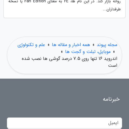
روانه بازار کند. در این نام ها، FE به معنای Fan Edition یا نسخه
طرفداران...
مجله پیوند
»
همه اخبار و مقاله ها
»
علم و تکنولوژی
»
موبایل، تبلت و گجت ها
»
اندروید 16 تنها روی 7.5 درصد گوشی ها نصب شده
است
خبرنامه