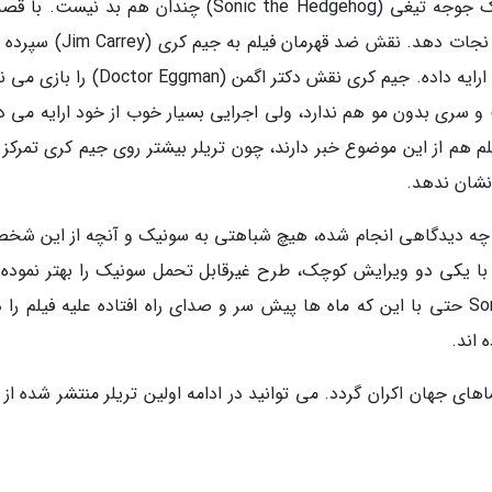
البته این طور که به نظر می رسد، خود فیلم سونیک جوجه تیغی (Sonic the Hedgehog) چندان هم بد نی
معمول روبرو هستیم و سونیک می خواهد جهان را نجات دهد. نقش ضد قهرمان فیل
است و او مثل همواره، اجرایی شگفت انگیز از خود ارایه داده. جیم کری نقش دکتر اگمن (ggman
 و سری بدون مو هم ندارد، ولی اجرایی بسیار خوب از خود ارایه می د
 هم از این موضوع خبر دارند، چون تریلر بیشتر روی جیم کری تمرکز د
نشان ندهد.
ه دیدگاهی انجام شده، هیچ شباهتی به سونیک و آنچه از این شخ
ییتر با یکی دو ویرایش کوچک، طرح غیرقابل تحمل سونیک را بهتر نموده 
نمی دانیم چرا سازندگان فیلم Sonic the Hedgehog حتی با این که ماه ها پیش سر و صدای راه افتاده علیه فیلم ر
 اند.
ای جهان اکران گردد. می توانید در ادامه اولین تریلر منتشر شده از 