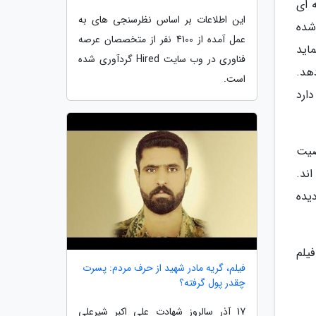
ست. با قصه ای
این اطلاعات بر اساس نظرسنجی های به
م به جیم کری (Jim Carrey) سپرده شده
عمل آمده از 4100 نفر از متخصصان عرصه
Doctor E) را بازی می نماید
فناوری در وب سایت Hired گردآوری شده
هد.
است.
ارد
صیت
اند.
ا دیده
فیلم
فیلم، گریه مادر شهید از حرف مردم: پسرت
چقدر پول گرفته؟
17 آذر سالروز شهادت علی اکبر شیرعلی