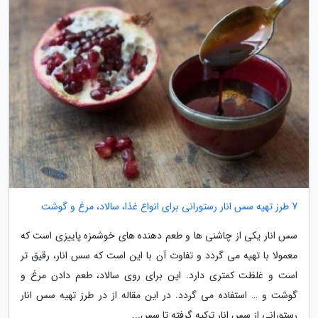
7 طرز تهیه سس انار رستورانی برای انواع غذا، سالاد، مرغ و گوشت
سس انار یکی از چاشنی ها و طعم دهنده های خوشمزه پاییزی است که
معمولا با تهیه می گردد و تفاوت آن با این است که سس انار، رقیق تر
است و غلظت کمتری دارد. این برای روی سالاد، طعم دادن مرغ و
گوشت و … استفاده می گردد. در این مقاله از در طرز تهیه سس انار
رستورانی از سس انار ترکیه گرفته تا سس...