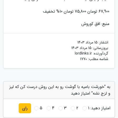
67,900 تومان 75,800 تومان 10% تخفیف
منبع: افق کوروش
انتشار:
15 مرداد 1403
بروزرسانی:
15 مرداد 1403
گردآورنده:
lordlinks.ir
شناسه مطلب: 1770
به "خورشت بامیه با گوشت رو به این روش درست کن که لیز
و لزج نشه" امتیاز دهید
امتیاز دهید:
1
2
3
4
5
رای