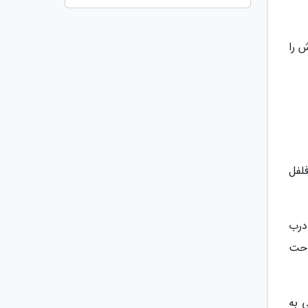
ش را
لفل
درب
احت
ی به