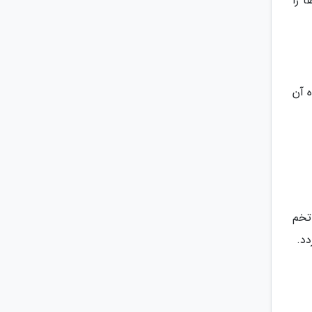
ا را
 آن
تخم
دد.