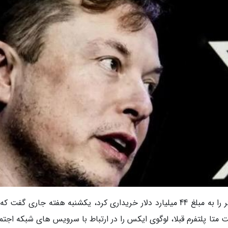
به گزارش ایسنا، ایلان ماسک که سال گذشته توییتر را به مبلغ 44 میلیارد دلار خریداری کرد، یکشنبه هفته جاری گف
 متا پلتفرم قبلا، لوگوی ایکس را در ارتباط با سرویس های شبکه اجتم