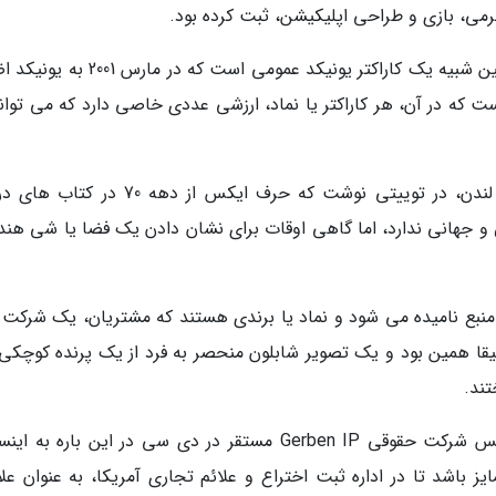
می، بازی و طراحی اپلیکیشن، ثبت کرده بود.
لوگوی نو توییتر که روز دوشنبه رونمایی شد، همچنین شبیه یک کاراکتر یونیکد عمومی است که
ت که در آن، هر کاراکتر یا نماد، ارزشی عددی خاصی دارد که می تواند
متیو اسکروگز، محقق فوق دکترا در دانشگاه کالج لندن، در توییتی نوشت که حرف ایکس از دهه
و جهانی ندارد، اما گاهی اوقات برای نشان دادن یک فضا یا شی هن
منبع نامیده می شود و نماد یا برندی هستند که مشتریان، یک شرکت را
قیقا همین بود و یک تصویر شابلون منحصر به فرد از یک پرنده کوچکی 
تند.
جاش گربن، وکیل علامت تجاری و از شرکای موسس شرکت حقوقی Gerben IP مستقر در دی سی در این باره ب
ز باشد تا در اداره ثبت اختراع و علائم تجاری آمریکا، به عنوان عل