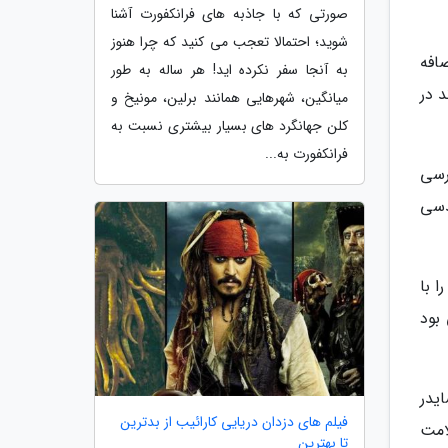
صورتی که با جاذبه های فرانکفورت آشنا
شوید؛ احتمالا تعجب می کنید که چرا هنوز
 در مارس 2001 به یونیکد اضافه
به آنجا سفر نکرده اید! هر ساله به طور
 در
میانگین، شهرهایی همانند برلین، مونیخ و
کلن جهانگرد های بسیار بیشتری نسبت به
فرانکفورت به...
 70 در کتاب های درسی
دسی
 با
بود
ه اینسایدر
فیلم های دزدان دریایی کارائیب از بدترین
امت
تا بهترین