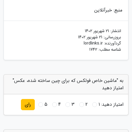
منبع: خبرآنلاین
انتشار:
21 شهریور 1402
بروزرسانی:
21 شهریور 1402
گردآورنده:
lordlinks.ir
شناسه مطلب: 1742
به "ماشین خاص فولکس که برای چین ساخته شده، عکس"
امتیاز دهید
امتیاز دهید:
1
2
3
4
5
رای