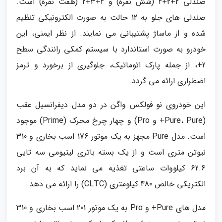
صندلی 2+2+2 (شش نفره) و 2+3+2 (هفت نفره) است.
صندلی های جلو به 12 حالت به صورت الکترونیکی تنظیم
شده و از ماساژ پشتیبانی می نمایند. از نظر ایمنی، این
خودرو به صورت استاندارد با سیستم کمکی رانندگی سطح
2+، از جمله پارک اتوماتیک، جلوگیری از برخورد و ترمز
اضطراری ارائه می گردد.
این خودروی نو فولکس واگن در دو مدل دیفرانسیل عقب
(Pure، Pure+ و Pro) و چهار چرخ محرک (Prime) موجود
است. مدل Pure مجهز به یک موتور 176 اسب بخاری و 310
نیوتن متری است و از یک بسته باتری لیتیومی سه تایی
62.6 کیلووات ساعتی تغذیه می نماید که به آن برد
الکتریکی خالص 480 کیلومتری (CLTC) را ارائه می دهد.
مدل های Pure+ و Pro به یک موتور 201 اسب بخاری و 310