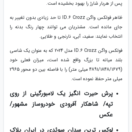
پس از هربار شارژ را بهبود بخشیده است.
ظاهر فولکس واگن ID.6 Crozz تا حد زیادی بدون تغییر به
جای مانده است. مشتریان می توانند چهار رنگ بدنه را
انتخاب نمایند: سفید، آبی، نارنجی و طلایی.
فولکس واگن ID.6 Crozz مدل 2024 که به عنوان یک شاسی
بلند میانه تا بزرگ واقع شده است، میزان فعلی خود
(4891/1848/1679 میلی متر) را با فاصله بین دو محور 2965
میلی متر حفظ نموده است.
پرش حیرت انگیز یک لامبورگینی از روی
تپه/ شاهکار آفرودی خودروساز مشهور/
عکس
لوکس ترین سدان سوئدی در ایران پلاک