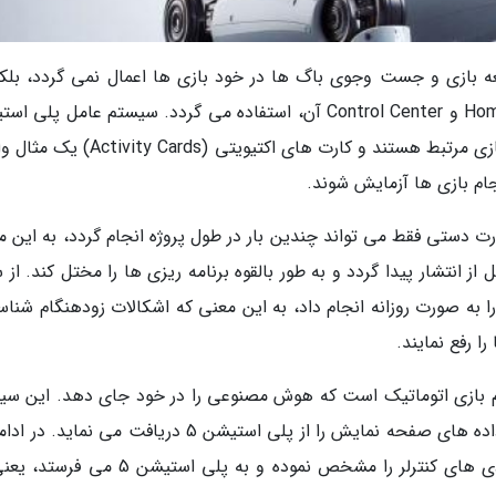
ه بازی و جست وجوی باگ ها در خود بازی ها اعمال نمی گردد، بلکه
سیستم های پلی استیشن 5 مانند سیستم های Home و Control Center آن، استفاده می گردد. سیستم عامل پل
5 شامل عناصری است که به گیم پلی و پیشرفت بازی مرتبط هستند و کارت های اکتیویتی (s
جام بازی ها آزمایش شوند.
ت دستی فقط می تواند چندین بار در طول پروژه انجام گردد، به این م
از انتشار پیدا گردد و به طور بالقوه برنامه ریزی ها را مختل کند. از
 به صورت روزانه انجام داد، به این معنی که اشکالات زودهنگام شناس
ا رفع نمایند.
 بازی اتوماتیک است که هوش مصنوعی را در خود جای دهد. این سی
به وسیله مهندسان روی کامپیوتر اجرا می گردد و داده های صفحه نمایش را از پلی استیشن 5 دریافت می نم
پاسخ به داده هایی که از دریافت می نماید، ورودی های کنترلر را مشخص نموده و به پلی استی