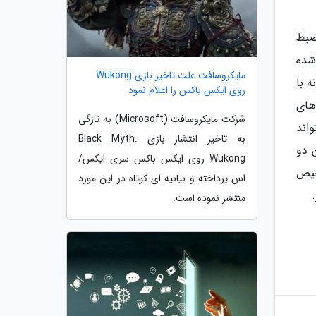
ضبط
شده
مایکروسافت علت تاخیر بازی Wukong
 با
روی ایکس باکس را اعلام نمود
های
شرکت مایکروسافت (Microsoft) به تازگی
اند
به تاخیر انتشار بازی Black Myth:
 دو
Wukong روی ایکس باکس سری ایکس/
خیص
اس پرداخته و بیانیه ای کوتاه در این مورد
منتشر نموده است.