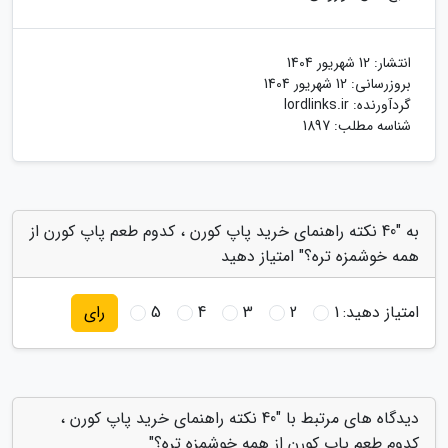
انتشار:
12 شهریور 1404
بروزرسانی:
12 شهریور 1404
گردآورنده:
lordlinks.ir
شناسه مطلب: 1897
به "40 نکته راهنمای خرید پاپ کورن ، کدوم طعم پاپ کورن از
همه خوشمزه تره؟" امتیاز دهید
امتیاز دهید:
1
2
3
4
5
رای
دیدگاه های مرتبط با "40 نکته راهنمای خرید پاپ کورن ،
کدوم طعم پاپ کورن از همه خوشمزه تره؟"